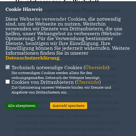
Hauptstrasse vor der Werkstatt
Cookie Hinweis
Lieweke. Gegenüber des Platzes wo das
neue Aldi entstehen soll.
Diese Webseite verwendet Cookies, die notwendig
sind, um die Webseite zu nutzen. Weiterhin
verwenden wir Dienste von Drittanbietern, die uns
helfen, unser Webangebot zu verbessern (Website-
Aber was entsteht denn dort genau? Das
Optmierung). Für die Verwendung bestimmter
Hinweisschild an der Strasse gibt leider nicht alt
Dienste, benötigen wir Ihre Einwilligung. Ihre
Einwilligung können Sie jederzeit widerrufen. Weitere
soviel Aufschluss. Daher möchten wir im Rahmen
Informationen finden Sie in unserer
unser Möglichkeiten die eine oder andere Neugier
Datenschutzerklärung
.
befriedigen. Zum einen können sich Einwohner
Technisch notwendige Cookies (
Übersicht
)
freuen, die Besuch von außerhalb bekommen und
Die notwendigen Cookies werden allein für den
ggf nicht genug Platz zu Hause haben, denn unter
ordnungsgemäßen Gebrauch der Webseite benötigt.
Cookies von Drittanbietern (
Übersicht
)
anderem wird in dem Neubau ein Pensionsbetrieb
Zur Optimierung unserer Webseite binden wir Dienste und
einziehen der Übernachten inkl. Frühstück anbieten
Angebote von Drittanbietern ein.
wird. Darüber hinaus wird es Möglichkeiten der
körperlichen Ertüchtigung geben, natürlich wird es
Alle akzeptieren
Auswahl speichern
kein McFit oder ähnliches werden, allerdings in der
richtigen Größenordung für die Gemeinde
Lüdersdorf. Gebenso soll auch für das leibliche Wohl
gesorgt werden. Gerüchten nach zu urteilen, soll
hier auch eine Restauration entstehen, wo die