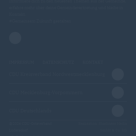
Informiere dich zu den neuesten Themen aus der Gemeinde,
erfahre mehr über deine Gemeindevertretung und bleibe in
Kontakt.
#Gemeinsam Zukunft gestalten
IMPRESSUM
DATENSCHUTZ
KONTAKT
CDU Kreisverband Nordwestmecklenburg
CDU Mecklenburg-Vorpommern
CDU Deutschlands
@2026 CDU-Ortsverband
Realisation: Sharkness Media
Lüdersdorf
GmbH & Co. KG