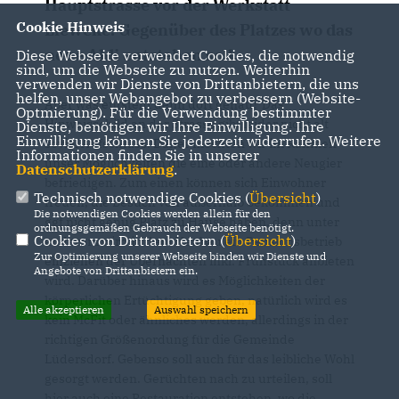
Hauptstrasse vor der Werkstatt
Cookie Hinweis
Lieweke. Gegenüber des Platzes wo das
neue Aldi entstehen soll.
Diese Webseite verwendet Cookies, die notwendig
sind, um die Webseite zu nutzen. Weiterhin
verwenden wir Dienste von Drittanbietern, die uns
helfen, unser Webangebot zu verbessern (Website-
Aber was entsteht denn dort genau? Das
Optmierung). Für die Verwendung bestimmter
Hinweisschild an der Strasse gibt leider nicht alt
Dienste, benötigen wir Ihre Einwilligung. Ihre
Einwilligung können Sie jederzeit widerrufen. Weitere
soviel Aufschluss. Daher möchten wir im Rahmen
Informationen finden Sie in unserer
unser Möglichkeiten die eine oder andere Neugier
Datenschutzerklärung
.
befriedigen. Zum einen können sich Einwohner
Technisch notwendige Cookies (
Übersicht
)
freuen, die Besuch von außerhalb bekommen und
Die notwendigen Cookies werden allein für den
ggf nicht genug Platz zu Hause haben, denn unter
ordnungsgemäßen Gebrauch der Webseite benötigt.
Cookies von Drittanbietern (
Übersicht
)
anderem wird in dem Neubau ein Pensionsbetrieb
Zur Optimierung unserer Webseite binden wir Dienste und
einziehen der Übernachten inkl. Frühstück anbieten
Angebote von Drittanbietern ein.
wird. Darüber hinaus wird es Möglichkeiten der
körperlichen Ertüchtigung geben, natürlich wird es
Alle akzeptieren
Auswahl speichern
kein McFit oder ähnliches werden, allerdings in der
richtigen Größenordung für die Gemeinde
Lüdersdorf. Gebenso soll auch für das leibliche Wohl
gesorgt werden. Gerüchten nach zu urteilen, soll
hier auch eine Restauration entstehen, wo die