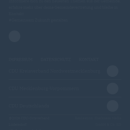
Informiere dich zu den neuesten Themen aus der Gemeinde,
erfahre mehr über deine Gemeindevertretung und bleibe in
Kontakt.
#Gemeinsam Zukunft gestalten
IMPRESSUM
DATENSCHUTZ
KONTAKT
CDU Kreisverband Nordwestmecklenburg
CDU Mecklenburg-Vorpommern
CDU Deutschlands
@2026 CDU-Ortsverband
Realisation: Sharkness Media
Lüdersdorf
GmbH & Co. KG