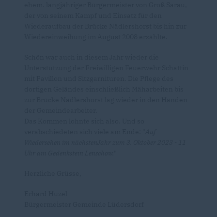
ehem. langjähriger Bürgermeister von Groß Sarau,
der von seinem Kampf und Einsatz für den
Wiederaufbau der Brücke Nädlershorst bis hin zur
Wiedereinweihung im August 2008 erzählte.
Schön war auch in diesem Jahr wieder die
Unterstützung der Freiwilligen Feuerwehr Schattin
mit Pavillon und Sitzgarnituren. Die Pflege des
dortigen Geländes einschließlich Mäharbeiten bis
zur Brücke Nädlershorst lag wieder in den Händen
der Gemeindearbeiter.
Das Kommen lohnte sich also. Und so
verabschiedeten sich viele am Ende: "
Auf
Wiedersehen im nächstenJahr zum 3. Oktober 2023 - 11
Uhr am Gedenkstein Lenschow.
"
Herzliche Grüsse,
Erhard Huzel
Bürgermeister Gemeinde Lüdersdorf