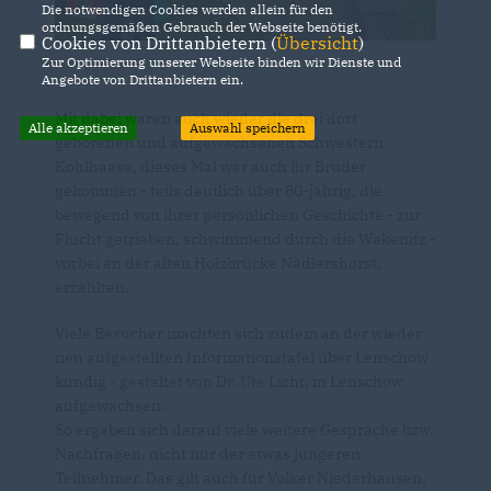
Die notwendigen Cookies werden allein für den
ordnungsgemäßen Gebrauch der Webseite benötigt.
Cookies von Drittanbietern (
Übersicht
)
Zur Optimierung unserer Webseite binden wir Dienste und
Angebote von Drittanbietern ein.
Mit dabei waren auch wieder die drei dort
Alle akzeptieren
Auswahl speichern
geborenen und aufgewachsenen Schwestern
Kohlhaase, dieses Mal war auch ihr Bruder
gekommen - teils deutlich über 80-jährig, die
bewegend von ihrer persönlichen Geschichte - zur
Flucht getrieben, schwimmend durch die Wakenitz -
vorbei an der alten Holzbrücke Nädlershorst,
erzählten.
Viele Besucher machten sich zudem an der wieder
neu aufgestellten Informationstafel über Lenschow
kundig - gestaltet von Dr. Ute Licht, in Lenschow
aufgewachsen.
So ergaben sich darauf viele weitere Gespräche bzw.
Nachfragen, nicht nur der etwas jüngeren
Teilnehmer. Das gilt auch für Volker Niederhausen,