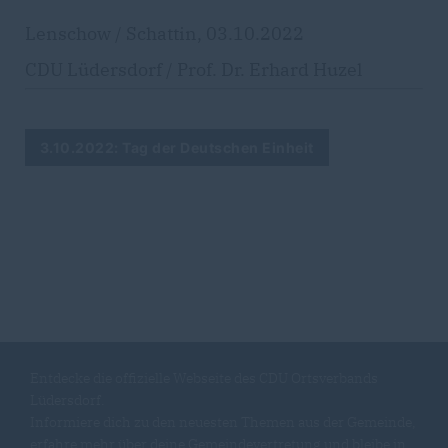
Lenschow / Schattin, 03.10.2022
CDU Lüdersdorf / Prof. Dr. Erhard Huzel
3.10.2022: Tag der Deutschen Einheit
Entdecke die offizielle Webseite des CDU Ortsverbands
Lüdersdorf.
Informiere dich zu den neuesten Themen aus der Gemeinde,
erfahre mehr über deine Gemeindevertretung und bleibe in