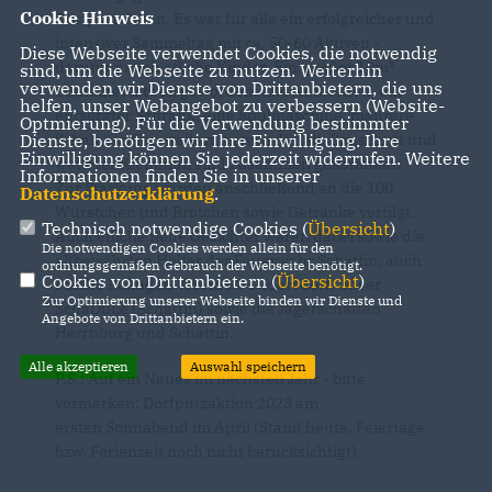
Cookie Hinweis
Dorfputzaktion. Es war für alle ein erfolgreicher und
intensiver Sammeltag mit ca. 50-60 Aktiven -
Diese Webseite verwendet Cookies, die notwendig
darunter auch etliche Kinder. Ein großer 10m³
sind, um die Webseite zu nutzen. Weiterhin
verwenden wir Dienste von Drittanbietern, die uns
Container ist voll geworden: alte Autoreifen, ein
helfen, unser Webangebot zu verbessern (Website-
entsorgter Schrank, eine Spülmaschine, mehrere
Optmierung). Für die Verwendung bestimmter
Schalenkoffer - teils mit etwas Inhalt, Bauschutt und
Dienste, benötigen wir Ihre Einwilligung. Ihre
Einwilligung können Sie jederzeit widerrufen. Weitere
weiterer Kleinmüll sind zusammen gekommen.
Informationen finden Sie in unserer
Zur Stärkung wurden anschließend an die 100
Datenschutzerklärung
.
Würstchen und Brötchen sowie Getränke vertilgt.
Technisch notwendige Cookies (
Übersicht
)
Auch etliche neue Gesichter waren dabei sowie die
Die notwendigen Cookies werden allein für den
altbewährten Helfer der Feuerwehr Schattin, auch
ordnungsgemäßen Gebrauch der Webseite benötigt.
Cookies von Drittanbietern (
Übersicht
)
etliche Palinger, Verein SV Lüdersdorf, unser
Zur Optimierung unserer Webseite binden wir Dienste und
SchaDuLe (Schattin) sowie die Jägerschaften
Angebote von Drittanbietern ein.
Herrnburg und Schattin.
Alle akzeptieren
Auswahl speichern
P.S.: Auf ein Neues im nächsten Jahr - bitte
vormerken: Dorfputzaktion 2023 am
ersten Sonnabend im April (Stand heute, Feiertage
bzw. Ferienzeit noch nicht berücksichtigt).