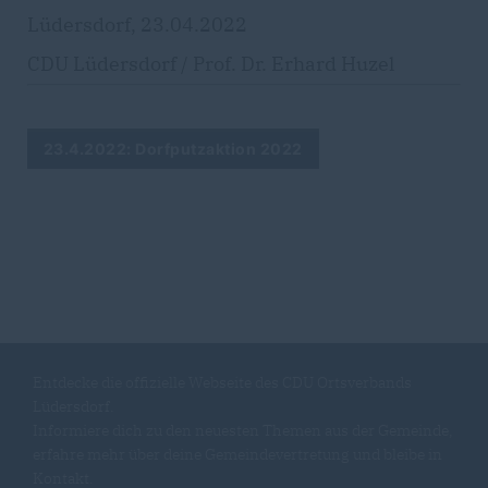
Lüdersdorf, 23.04.2022
CDU Lüdersdorf / Prof. Dr. Erhard Huzel
23.4.2022: Dorfputzaktion 2022
Entdecke die offizielle Webseite des CDU Ortsverbands
Lüdersdorf.
Informiere dich zu den neuesten Themen aus der Gemeinde,
erfahre mehr über deine Gemeindevertretung und bleibe in
Kontakt.