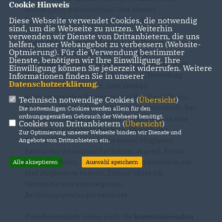
Cookie Hinweis
Schulz (jetzt Wahrsow) und Uwe Harder
Diese Webseite verwendet Cookies, die notwendig
(Lüdersdorf) mit einem kleinen Präsent geehrt.
sind, um die Webseite zu nutzen. Weiterhin
verwenden wir Dienste von Drittanbietern, die uns
In der Sitzung ging es dann v.a. um Personalien und
helfen, unser Webangebot zu verbessern (Website-
Optmierung). Für die Verwendung bestimmter
insbesondere die
Zusammensetzung der
Dienste, benötigen wir Ihre Einwilligung. Ihre
Ausschüsse
. Zum neuen ersten stellvertretenden
Einwilligung können Sie jederzeit widerrufen. Weitere
Bürgermeister wurden Lothar Bauer, Herrnburg
Informationen finden Sie in unserer
Datenschutzerklärung
.
(CDU-Fraktion) gewählt, zum zweiten
stellvertretenden Bürgermeister Bernhard Strutz,
Technisch notwendige Cookies (
Übersicht
)
Wahrsow (BfL-Fraktion; Bürger für Lüdersdorf). Bei
Die notwendigen Cookies werden allein für den
ordnungsgemäßen Gebrauch der Webseite benötigt.
den Aussschussbesetzungen gibt es insofern eine
Cookies von Drittanbietern (
Übersicht
)
Neuerung, als sowohl der Bau- als auch der
Zur Optimierung unserer Webseite binden wir Dienste und
Finanzausschuss nunmehr sieben Mitglieder
Angebote von Drittanbietern ein.
haben; der Ausschuss für Schule, Jugend, Kultur
und Sport (kurz: Sozialausschuss) ist weiterhin mit
Alle akzeptieren
Auswahl speichern
fünf Mitgliedern besetzt. Zudem bildet die
Gemeinde nun einen eigenen
Rechnungsprüfungsausschuss.
Zwischenzeitlich haben auch die
konstituierenden