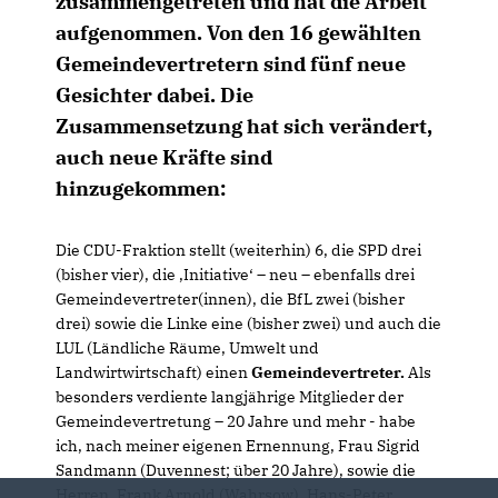
zusammengetreten und hat die Arbeit
aufgenommen. Von den 16 gewählten
Gemeindevertretern sind fünf neue
Gesichter dabei. Die
Zusammensetzung hat sich verändert,
auch neue Kräfte sind
hinzugekommen:
Die CDU-Fraktion stellt (weiterhin) 6, die SPD drei
(bisher vier), die ‚Initiative‘ – neu – ebenfalls drei
Gemeindevertreter(innen), die BfL zwei (bisher
drei) sowie die Linke eine (bisher zwei) und auch die
LUL (Ländliche Räume, Umwelt und
Landwirtwirtschaft) einen
Gemeindevertreter.
Als
besonders verdiente langjährige Mitglieder der
Gemeindevertretung – 20 Jahre und mehr - habe
ich, nach meiner eigenen Ernennung, Frau Sigrid
Sandmann (Duvennest; über 20 Jahre), sowie die
Herren, Frank Arnold (Wahrsow), Hans-Peter