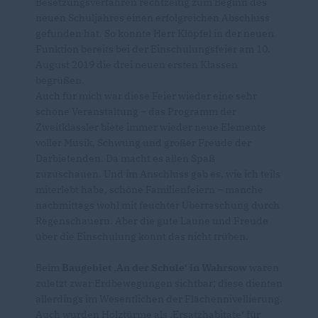
Besetzungsverfahren rechtzeitig zum Beginn des
neuen Schuljahres einen erfolgreichen Abschluss
gefunden hat. So konnte Herr Klöpfel in der neuen
Funktion bereits bei der Einschulungsfeier am 10.
August 2019 die drei neuen ersten Klassen
begrüßen.
Auch für mich war diese Feier wieder eine sehr
schöne Veranstaltung – das Programm der
Zweitklässler biete immer wieder neue Elemente
voller Musik, Schwung und großer Freude der
Darbietenden. Da macht es allen Spaß
zuzuschauen. Und im Anschluss gab es, wie ich teils
miterlebt habe, schöne Familienfeiern – manche
nachmittags wohl mit feuchter Überraschung durch
Regenschauern. Aber die gute Laune und Freude
über die Einschulung konnt das nicht trüben.
Beim
Baugebiet ‚An der Schule‘ in Wahrsow
waren
zuletzt zwar Erdbewegungen sichtbar; diese dienten
allerdings im Wesentlichen der Flächennivellierung.
Auch wurden Holztürme als ‚Ersatzhabitate‘ für