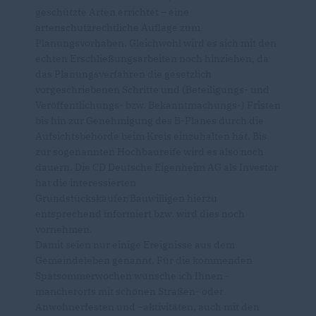
geschützte Arten errichtet – eine
artenschutzrechtliche Auflage zum
Planungsvorhaben. Gleichwohl wird es sich mit den
echten Erschließungsarbeiten noch hinziehen, da
das Planungsverfahren die gesetzlich
vorgeschriebenen Schritte und (Beteiligungs- und
Veröffentlichungs- bzw. Bekanntmachungs-) Fristen
bis hin zur Genehmigung des B-Planes durch die
Aufsichtsbehörde beim Kreis einzuhalten hat. Bis
zur sogenannten Hochbaureife wird es also noch
dauern. Die CD Deutsche Eigenheim AG als Investor
hat die interessierten
Grundstückskäufer/Bauwilligen hierzu
entsprechend informiert bzw. wird dies noch
vornehmen.
Damit seien nur einige Ereignisse aus dem
Gemeindeleben genannt. Für die kommenden
Spätsommerwochen wünsche ich Ihnen -
mancherorts mit schönen Straßen- oder
Anwohnerfesten und –aktivitäten, auch mit den