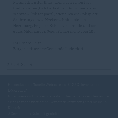
Flohmärkten der Kitas, dem auch schon fast
traditionellen ‚Oktoberfest‘ von Anwohners aus
Wahrsow (Mietenplatz), oder auch die Spielplatz-
Säuberungs- bzw. Heckenschnittaktion in
Herrnburg, Englisch Bahn – viel Freude und ein
gutes Miteinander. Seien Sie herzliche gegrüßt.
Ihr Erhard Huzel
Bürgermeister der Gemeinde Lüderdorf
27.08.2019
Entdecke die offizielle Webseite des CDU Ortsverbands
Lüdersdorf.
Informiere dich zu den neuesten Themen aus der Gemeinde,
erfahre mehr über deine Gemeindevertretung und bleibe in
Kontakt.
#Gemeinsam Zukunft gestalten