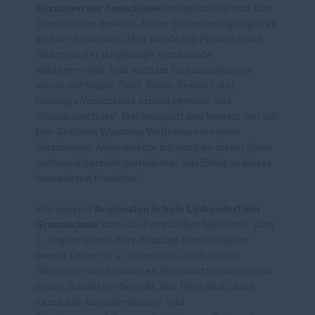
Sitzungen der Ausschüsse
stattgefunden und ihre
Vorsitzenden gewählt. Keine Veränderungen gab es
im Bau-Ausschuss: Hier wurde mit Frank Arnold,
Wahrsow, der langjährige Vorsitzende
wiedergewählt, und auch im Finanzausschuss
wurde mit Volker Thiel, Boitin-Resdorf, der
bisherige Vorsitzende erneut gewählt. Der
Sozialausschuss‘, fast komplett neu besetzt, hat mit
Eva-Kathrein Wustrow, Wahrsow, eine neue
Vorsitzende. Allen möchte ich auch an dieser Stelle
nochmals herzlich gratulieren: Viel Erfolg in dieser
besonderen Funktion!
Von unserer
Regionalen Schule Lüdersdorf mit
Grundschule
kann ich Erfreuliches berichten: Zum
1. August wurde Herr Henning Klöpfel, bisher
bereits Lehrer (u.a. Informatik) am Schulteil
Wahrsow, vom Staatlichen Schulamt Schwerin zum
neuen Schulleiter bestellt. Das freut mich, dass
damit das Ausschreibungs- und