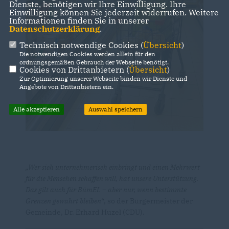
Dienste, benötigen wir Ihre Einwilligung. Ihre
Einwilligung können Sie jederzeit widerrufen. Weitere
Informationen finden Sie in unserer
Datenschutzerklärung
.
Technisch notwendige Cookies (
Übersicht
)
Die notwendigen Cookies werden allein für den
ordnungsgemäßen Gebrauch der Webseite benötigt.
Cookies von Drittanbietern (
Übersicht
)
Zur Optimierung unserer Webseite binden wir Dienste und
Angebote von Drittanbietern ein.
Alle akzeptieren
Auswahl speichern
Wer sich unternehmerisch einbringt und einen Mehrwert
für die Menschen schaffen will, hat unsere Unterstützung.
Das gilt auch für BümEL – aber nur, wenn bestimmte
Grenzen gewahrt bleiben“
, so der Bürgermeister der
Gemeinde, Dr. Erhard Huzel (CDU).