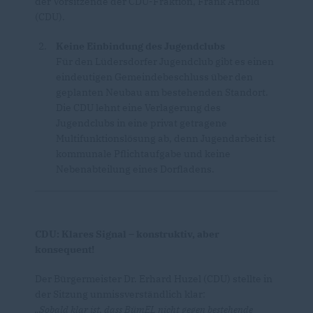
der Vorsitzende der CDU-Fraktion, Frank Arnold
(CDU).
Keine Einbindung des Jugendclubs
Für den Lüdersdorfer Jugendclub gibt es einen
eindeutigen Gemeindebeschluss über den
geplanten Neubau am bestehenden Standort.
Die CDU lehnt eine Verlagerung des
Jugendclubs in eine privat getragene
Multifunktionslösung ab, denn Jugendarbeit ist
kommunale Pflichtaufgabe und keine
Nebenabteilung eines Dorfladens.
CDU: Klares Signal – konstruktiv, aber
konsequent!
Der Bürgermeister Dr. Erhard Huzel (CDU) stellte in
der Sitzung unmissverständlich klar:
Sobald klar ist, dass BümEL nicht gegen bestehende