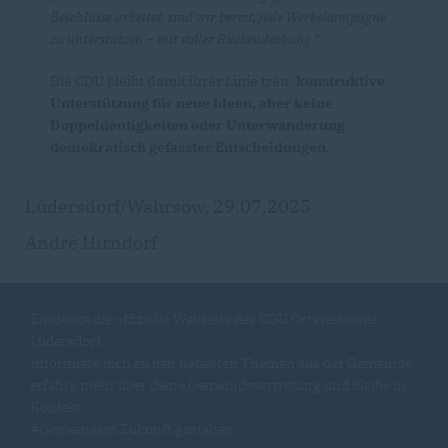
Beschlüsse arbeitet, sind wir bereit, jede Werbekampagne
zu unterstützen – mit voller Rückendeckung.“
Die CDU bleibt damit ihrer Linie treu:
konstruktive
Unterstützung für neue Ideen, aber keine
Doppeldeutigkeiten oder Unterwanderung
demokratisch gefasster Entscheidungen.
Lüdersdorf/Wahrsow, 29.07.2025
André Hirndorf
Entdecke die offizielle Webseite des CDU Ortsverbands
Lüdersdorf.
Informiere dich zu den neuesten Themen aus der Gemeinde,
erfahre mehr über deine Gemeindevertretung und bleibe in
Kontakt.
#Gemeinsam Zukunft gestalten