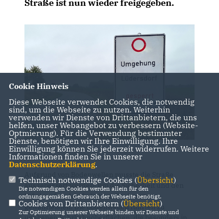
Straße ist nun wieder freigegeben.
Cookie Hinweis
Diese Webseite verwendet Cookies, die notwendig
sind, um die Webseite zu nutzen. Weiterhin
verwenden wir Dienste von Drittanbietern, die uns
helfen, unser Webangebot zu verbessern (Website-
Optmierung). Für die Verwendung bestimmter
Dienste, benötigen wir Ihre Einwilligung. Ihre
Einwilligung können Sie jederzeit widerrufen. Weitere
Informationen finden Sie in unserer
Datenschutzerklärung
.
Aufgrund von Bodenwellen musste die Straße
Technisch notwendige Cookies (
Übersicht
)
ausgebessert werden, um die Sicherheit und den
Die notwendigen Cookies werden allein für den
Fahrkomfort der Verkehrsteilnehmer zu
ordnungsgemäßen Gebrauch der Webseite benötigt.
Cookies von Drittanbietern (
Übersicht
)
gewährleisten. Die Bodenwellen führten zu
Zur Optimierung unserer Webseite binden wir Dienste und
unebenen Fahrbahnoberflächen, die besonders in